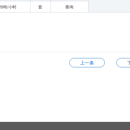
-20吨/小时
套
垂询
上一条