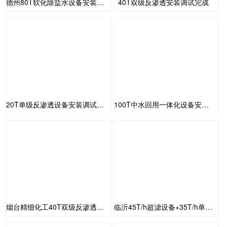
德州80T软化除盐水设备安装调试
40T双级反渗透安装调试完成
20T单级反渗透设备安装调试完成
100T中水回用一体化设备安装调试
烟台精细化工40T双级反渗透+EDI+变频设备供水
临沂45T/h超滤设备+35T/h单级反渗透+混床设备