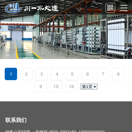
1
2
3
4
5
6
7
8
9
10
18
联系我们
销售公司经理 ：朱晓丽 0536-3297156 13963669002